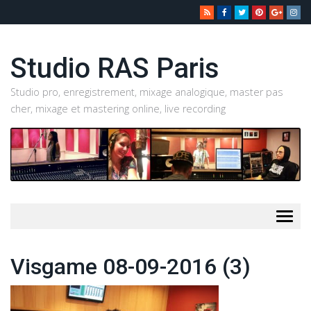
Studio RAS Paris
Studio pro, enregistrement, mixage analogique, master pas
cher, mixage et mastering online, live recording
Togg
navig
Visgame 08-09-2016 (3)