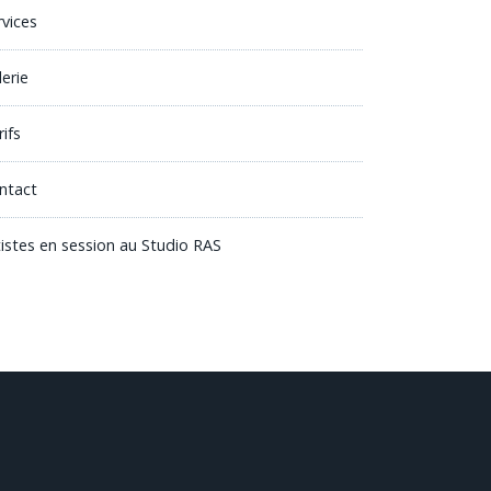
rvices
lerie
ifs
ntact
tistes en session au Studio RAS