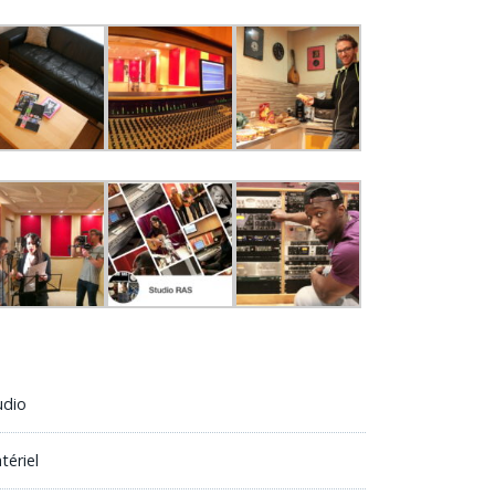
udio
tériel