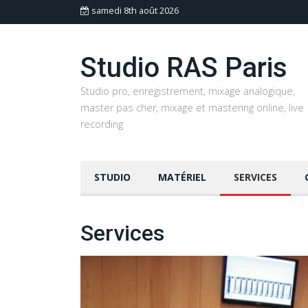
samedi 8th août 2026
Studio RAS Paris
Studio pro, enregistrement, mixage analogique,
master pas cher, mixage et mastering online, live
recording
STUDIO
MATÉRIEL
SERVICES
Services