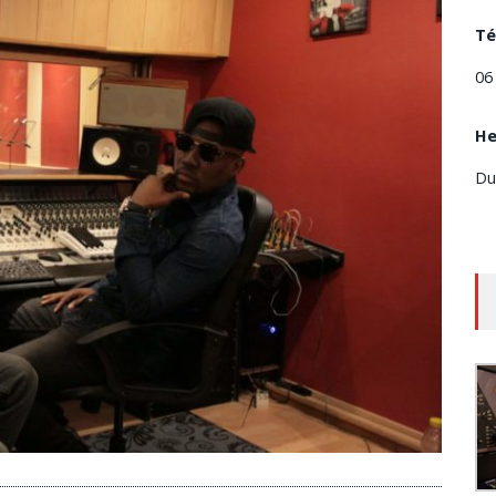
Té
06
He
Du