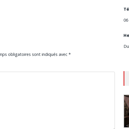
Té
06
He
Du
mps obligatoires sont indiqués avec
*