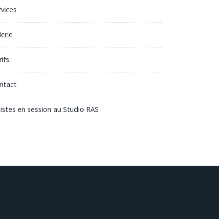
rvices
lerie
ifs
ntact
tistes en session au Studio RAS