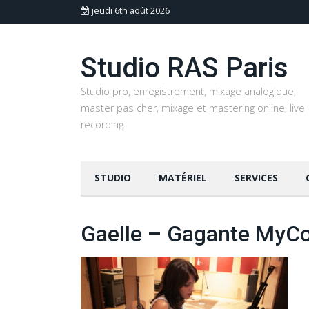
jeudi 6th août 2026
Studio RAS Paris
Studio pro, enregistrement, mixage analogique,
master pas cher, mixage et mastering online, live
recording
STUDIO
MATÉRIEL
SERVICES
Gaelle – Gagante MyCo