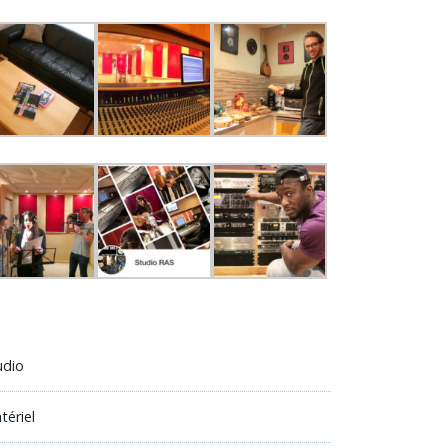
udio
tériel