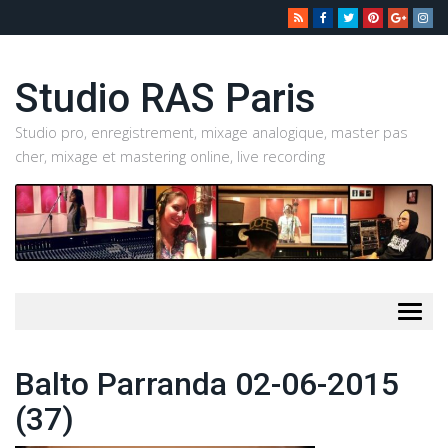
Studio RAS Paris
Studio pro, enregistrement, mixage analogique, master pas
cher, mixage et mastering online, live recording
Togg
navig
Balto Parranda 02-06-2015
(37)