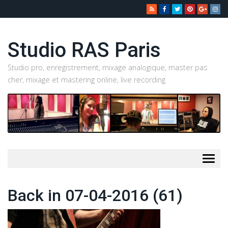
Studio RAS Paris
Studio pro, enregistrement, mixage analogique, master pas
cher, mixage et mastering online, live recording
Togg
navig
Back in 07-04-2016 (61)