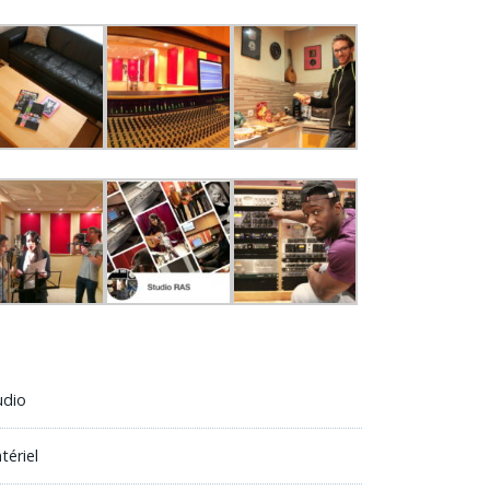
udio
tériel