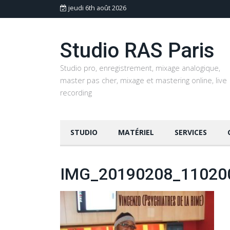
jeudi 6th août 2026
Studio RAS Paris
Studio pro, enregistrement, mixage analogique,
master pas cher, mixage et mastering online, live
recording
STUDIO
MATÉRIEL
SERVICES
IMG_20190208_11020