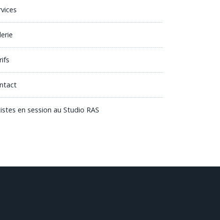
rvices
lerie
ifs
ntact
tistes en session au Studio RAS