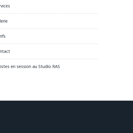
rvices
lerie
ifs
ntact
tistes en session au Studio RAS