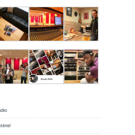
udio
tériel