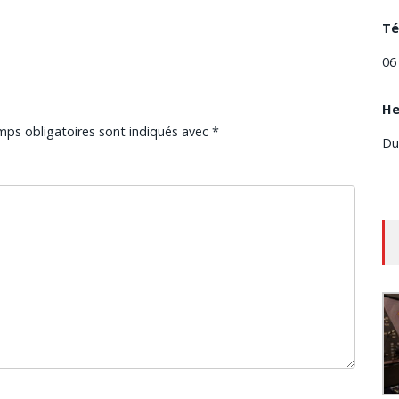
Té
06
He
mps obligatoires sont indiqués avec
*
Du