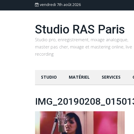
vendredi 7th août 2026
Studio RAS Paris
Studio pro, enregistrement, mixage analogique,
master pas cher, mixage et mastering online, live
recording
STUDIO
MATÉRIEL
SERVICES
IMG_20190208_01501