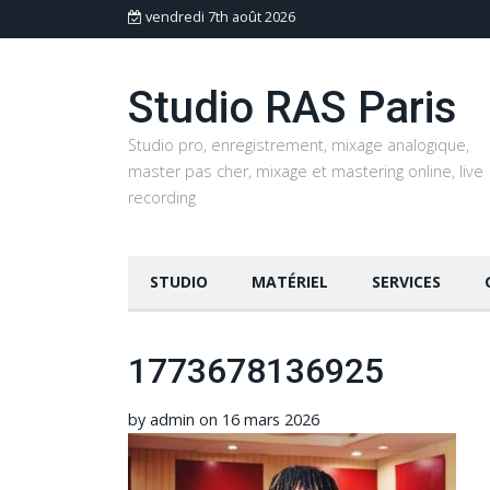
vendredi 7th août 2026
Studio RAS Paris
Studio pro, enregistrement, mixage analogique,
master pas cher, mixage et mastering online, live
recording
STUDIO
MATÉRIEL
SERVICES
1773678136925
by
admin
on
16 mars 2026