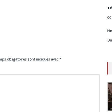
Té
06
He
Du
mps obligatoires sont indiqués avec
*