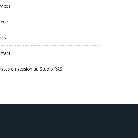
rvices
lerie
ifs
ntact
tistes en session au Studio RAS