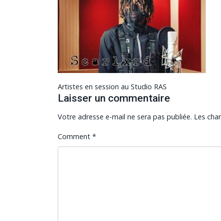
Navigation
Artistes en session au Studio RAS
de
Laisser un commentaire
l’article
Votre adresse e-mail ne sera pas publiée.
Les cha
Comment
*