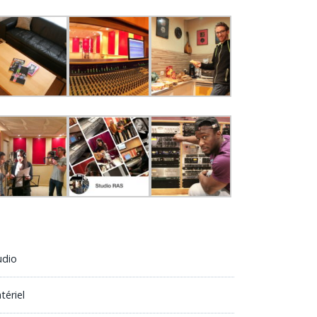
udio
tériel