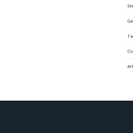
Se
Ga
Tar
Co
Ar