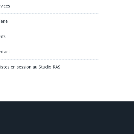
rvices
lerie
ifs
ntact
tistes en session au Studio RAS