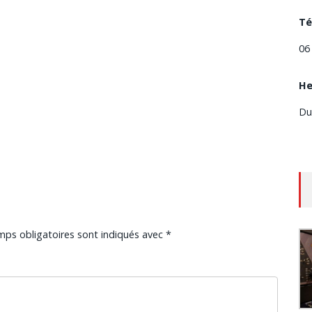
Té
06
He
Du
mps obligatoires sont indiqués avec
*