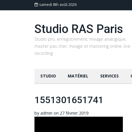
samedi 8th août 2026
Studio RAS Paris
Studio pro, enregistrement, mixage analogique,
master pas cher, mixage et mastering online, live
recording
STUDIO
MATÉRIEL
SERVICES
1551301651741
by
admin
on
27 février 2019