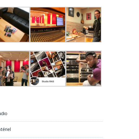
udio
tériel