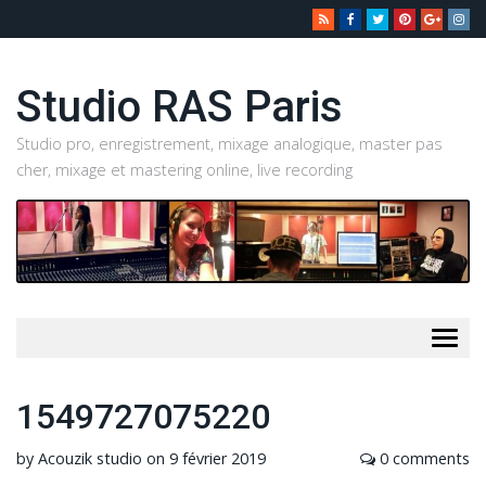
Studio RAS Paris
Studio pro, enregistrement, mixage analogique, master pas
cher, mixage et mastering online, live recording
Togg
navig
1549727075220
by
Acouzik studio
on
9 février 2019
0 comments