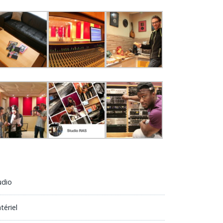
udio
tériel