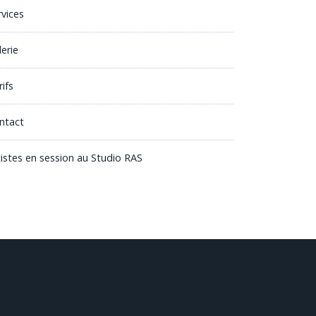
rvices
lerie
ifs
ntact
tistes en session au Studio RAS