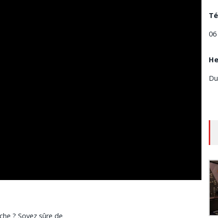
Té
06
He
Du
oche ? Soyez sûre de