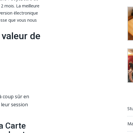
12 mois.
La meilleure
ersion électronique
resse que vous nous
valeur de
 à coup sûr en
e leur session
St
Ma
a Carte