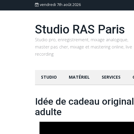
vendredi 7th août 2026
Studio RAS Paris
Studio pro, enregistrement, mixage analogique,
master pas cher, mixage et mastering online, live
recording
STUDIO
MATÉRIEL
SERVICES
Idée de cadeau origina
adulte