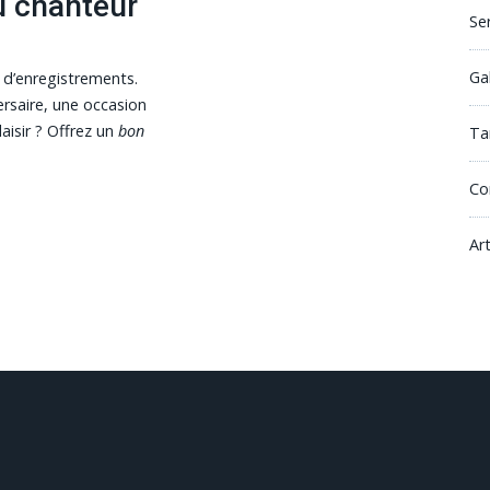
u chanteur
Se
Ga
 d’enregistrements.
ersaire, une occasion
laisir ? Offrez un
bon
Tar
Co
Ar